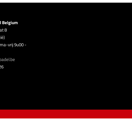
l Belgium
at 8
ië)
ma-vrij 9u00 -
padel.be
26