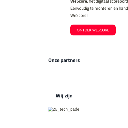
WeScore
, hét digitaal scorebor
Eenvoudig te monteren en handig
WeScore!
ONTDEK WESCORE
Onze partners
Wij zijn