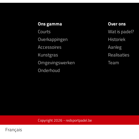
Ons gamma
Over ons
Courts
Wat is padel?
Overkappingen
Historiek
Accessoires
Aanleg
Kunstgras
Realisaties
Omgevingswerken
Team
Onderhoud
Copyright
2026 - redsportpadel.be
Français