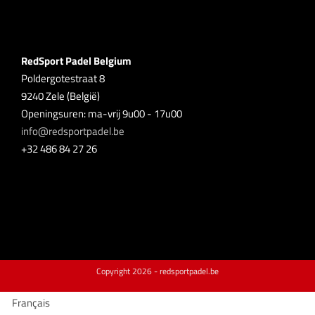
RedSport Padel Belgium
Poldergotestraat 8
9240 Zele (België)
Openingsuren: ma-vrij 9u00 - 17u00
info@redsportpadel.be
+32 486 84 27 26
Copyright
2026 - redsportpadel.be
Français