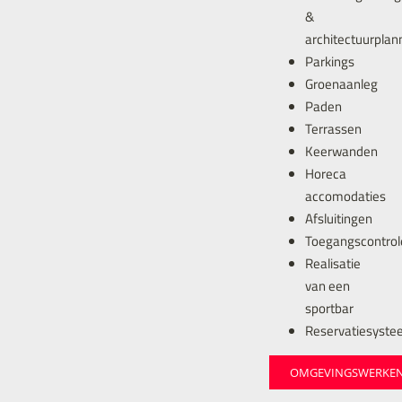
&
architectuurplan
Parkings
Groenaanleg
Paden
Terrassen
Keerwanden
Horeca
accomodaties
Afsluitingen
Toegangscontrol
Realisatie
van een
sportbar
Reservatiesyst
OMGEVINGSWERKE