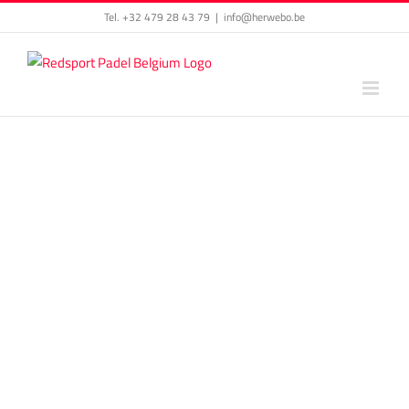
Skip
Tel. +32 479 28 43 79
|
info@herwebo.be
to
content