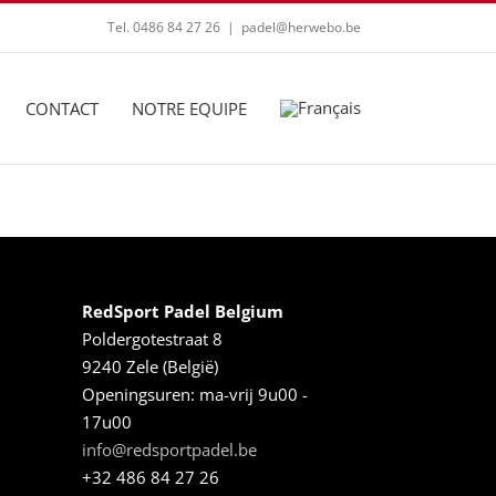
Tel. 0486 84 27 26
|
padel@herwebo.be
CONTACT
NOTRE EQUIPE
RedSport Padel Belgium
Poldergotestraat 8
9240 Zele (België)
Openingsuren: ma-vrij 9u00 -
17u00
info@redsportpadel.be
+32 486 84 27 26