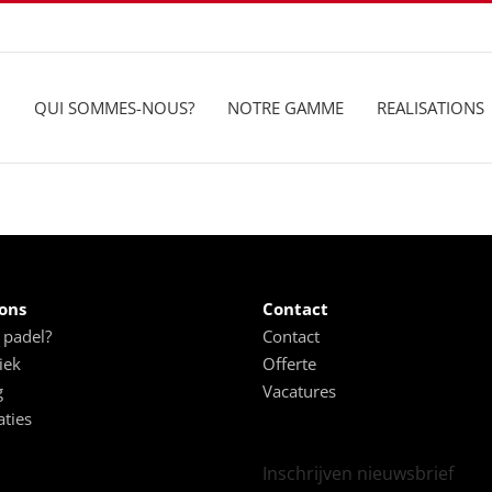
QUI SOMMES-NOUS?
NOTRE GAMME
REALISATIONS
ons
Contact
 padel?
Contact
iek
Offerte
g
Vacatures
aties
Inschrijven nieuwsbrief