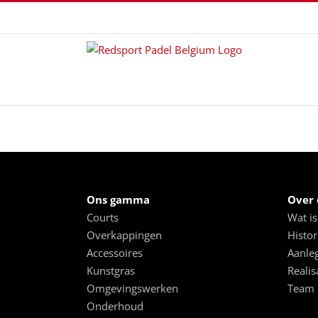
Skip
to
content
Ons gamma
Over 
Courts
Wat is
Overkappingen
Histor
Accessoires
Aanle
Kunstgras
Realis
Omgevingswerken
Team
Onderhoud