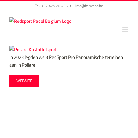
Skip
Tel. +32 479 28 43 79
|
info@herwebo.be
to
content
View
Larger
In 2023 legden we 3 RedSport Pro Panoramische terreinen
Image
aan in Pollare.
WEBSITE