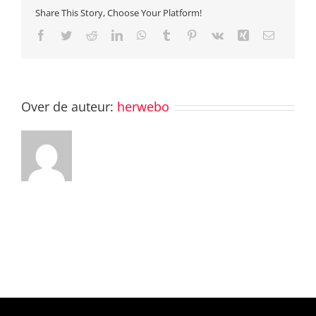
Share This Story, Choose Your Platform!
Facebook
Twitter
Reddit
LinkedIn
WhatsApp
Tumblr
Pinterest
Vk
Xing
E-
mail
Over de auteur:
herwebo