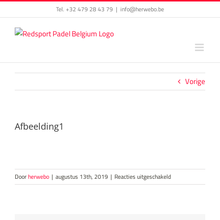
Skip
Tel. +32 479 28 43 79
|
info@herwebo.be
to
content
Vorige
Afbeelding1
voor
Door
herwebo
|
augustus 13th, 2019
|
Reacties uitgeschakeld
Afbeelding1