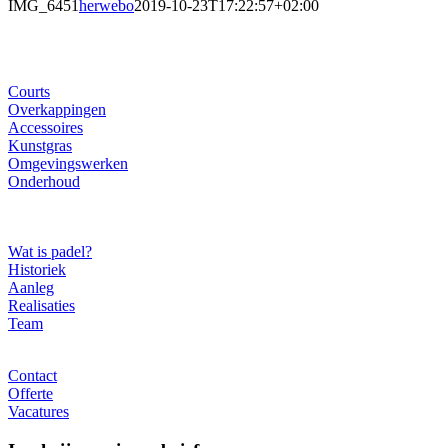
IMG_6451
herwebo
2019-10-23T17:22:57+02:00
Ons gamma
Courts
Overkappingen
Accessoires
Kunstgras
Omgevingswerken
Onderhoud
Over ons
Wat is padel?
Historiek
Aanleg
Realisaties
Team
Contact
Contact
Offerte
Vacatures