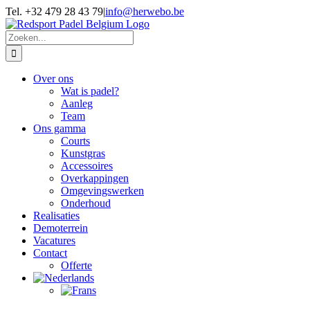
Skip
Tel. +32 479 28 43 79
|
info@herwebo.be
to
content
Zoeken
naar:
Over ons
Wat is padel?
Aanleg
Team
Ons gamma
Courts
Kunstgras
Accessoires
Overkappingen
Omgevingswerken
Onderhoud
Realisaties
Demoterrein
Vacatures
Contact
Offerte