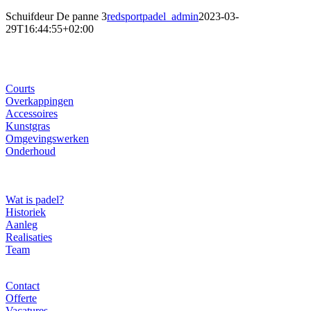
Schuifdeur De panne 3
redsportpadel_admin
2023-03-
29T16:44:55+02:00
Ons gamma
Courts
Overkappingen
Accessoires
Kunstgras
Omgevingswerken
Onderhoud
Over ons
Wat is padel?
Historiek
Aanleg
Realisaties
Team
Contact
Contact
Offerte
Vacatures