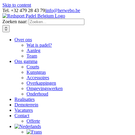
Skip to content
Tel. +32 479 28 43 79
|
info@herwebo.be
Zoeken naar:
Over ons
Wat is padel?
Aanleg
Team
Ons gamma
Courts
Kunstgras
Accessoires
Overkappingen
Omgevingswerken
Onderhoud
Realisaties
Demoterrein
Vacatures
Contact
Offerte