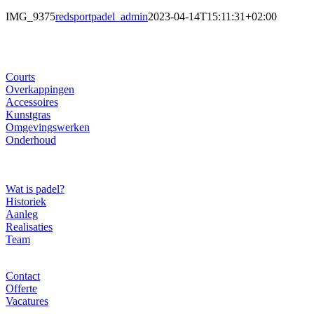
IMG_9375
redsportpadel_admin
2023-04-14T15:11:31+02:00
Ons gamma
Courts
Overkappingen
Accessoires
Kunstgras
Omgevingswerken
Onderhoud
Over ons
Wat is padel?
Historiek
Aanleg
Realisaties
Team
Contact
Contact
Offerte
Vacatures