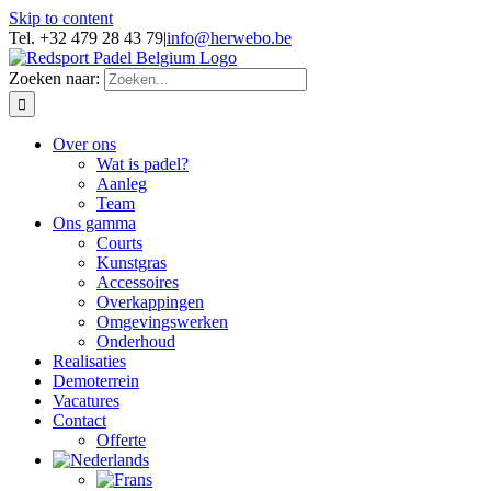
Skip to content
Tel. +32 479 28 43 79
|
info@herwebo.be
Zoeken naar:
Over ons
Wat is padel?
Aanleg
Team
Ons gamma
Courts
Kunstgras
Accessoires
Overkappingen
Omgevingswerken
Onderhoud
Realisaties
Demoterrein
Vacatures
Contact
Offerte