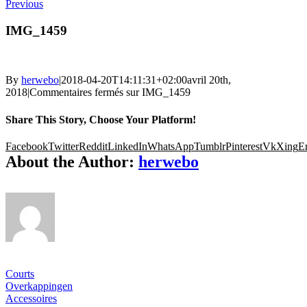
Previous
IMG_1459
By
herwebo
|
2018-04-20T14:11:31+02:00
avril 20th,
2018
|
Commentaires fermés
sur IMG_1459
Share This Story, Choose Your Platform!
Facebook
Twitter
Reddit
LinkedIn
WhatsApp
Tumblr
Pinterest
Vk
Xing
E
About the Author:
herwebo
Ons gamma
Courts
Overkappingen
Accessoires