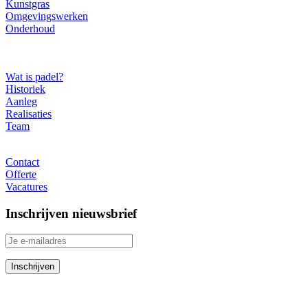
Kunstgras
Omgevingswerken
Onderhoud
Over ons
Wat is padel?
Historiek
Aanleg
Realisaties
Team
Contact
Contact
Offerte
Vacatures
Inschrijven nieuwsbrief
RedSport Padel Belgium
Poldergotestraat 8