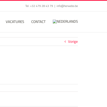
Tel. +32 479 28 43 79
|
info@herwebo.be
VACATURES
CONTACT
Vorige