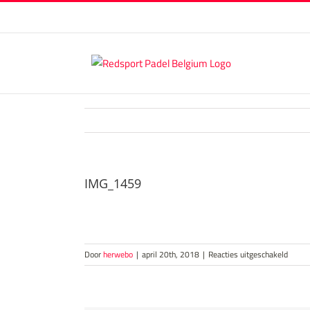
Skip
to
content
IMG_1459
voor
Door
herwebo
|
april 20th, 2018
|
Reacties uitgeschakeld
IMG_