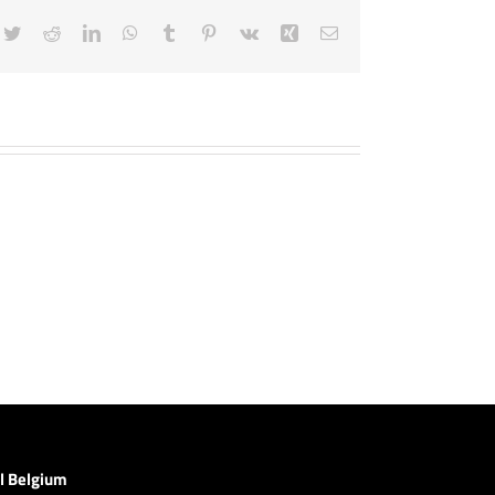
cebook
Twitter
Reddit
LinkedIn
WhatsApp
Tumblr
Pinterest
Vk
Xing
E-
mail
l Belgium