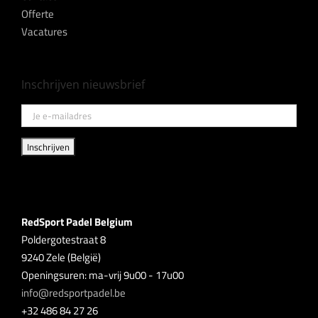
Offerte
Vacatures
Inschrijven nieuwsbrief
RedSport Padel Belgium
Poldergotestraat 8
9240 Zele (België)
Openingsuren: ma-vrij 9u00 - 17u00
info@redsportpadel.be
+32 486 84 27 26