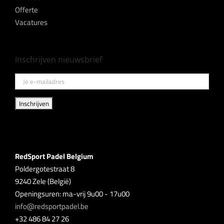
Offerte
Vacatures
Inschrijven nieuwsbrief
RedSport Padel Belgium
Poldergotestraat 8
9240 Zele (België)
Openingsuren: ma-vrij 9u00 - 17u00
info@redsportpadel.be
+32 486 84 27 26