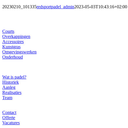
20230210_101335
redsportpadel_admin
2023-05-03T10:43:16+02:00
Ons gamma
Courts
Overkappingen
Accessoires
Kunstgras
Omgevingswerken
Onderhoud
Over ons
Wat is padel?
Historiek
Aanleg
Realisaties
Team
Contact
Contact
Offerte
Vacatures