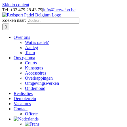
Skip to content
Tel. +32 479 28 43 79
|
info@herwebo.be
Zoeken naar:
Over ons
Wat is padel?
Aanleg
Team
Ons gamma
Courts
Kunstgras
Accessoires
Overkappingen
Omgevingswerken
Onderhoud
Realisaties
Demoterrein
Vacatures
Contact
Offerte