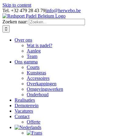
Skip to content
Tel. +32 479 28 43 79
|
info@herwebo.be
Zoeken naar:
Over ons
Wat is padel?
Aanleg
Team
Ons gamma
Courts
Kunstgras
Accessoires
Overkappingen
Omgevingswerken
Onderhoud
Realisaties
Demoterrein
Vacatures
Contact
Offerte