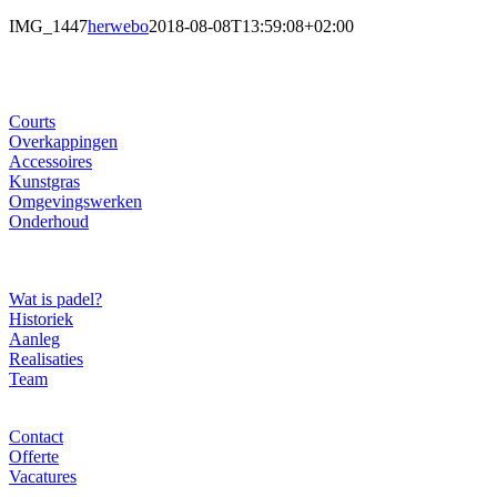
IMG_1447
herwebo
2018-08-08T13:59:08+02:00
Ons gamma
Courts
Overkappingen
Accessoires
Kunstgras
Omgevingswerken
Onderhoud
Over ons
Wat is padel?
Historiek
Aanleg
Realisaties
Team
Contact
Contact
Offerte
Vacatures