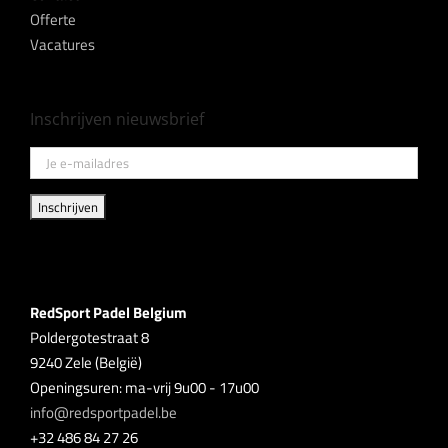
Offerte
Vacatures
Inschrijven nieuwsbrief
RedSport Padel Belgium
Poldergotestraat 8
9240 Zele (België)
Openingsuren: ma-vrij 9u00 - 17u00
info@redsportpadel.be
+32 486 84 27 26