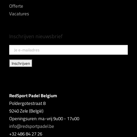
Offerte
Vacatures
Inschrijven nieuwsbrief
RedSport Padel Belgium
Poldergotestraat 8
9240 Zele (België)
Openingsuren: ma-vrij 9u00 - 17u00
info@redsportpadel.be
+32 486 84 27 26