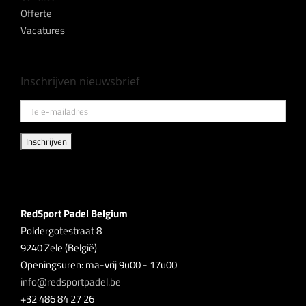
Offerte
Vacatures
Inschrijven nieuwsbrief
RedSport Padel Belgium
Poldergotestraat 8
9240 Zele (België)
Openingsuren: ma-vrij 9u00 - 17u00
info@redsportpadel.be
+32 486 84 27 26