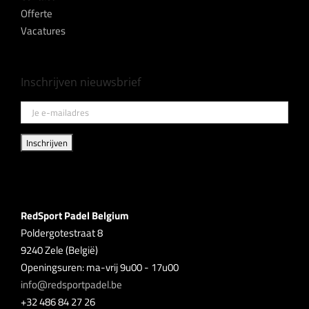
Offerte
Vacatures
Inschrijven nieuwsbrief
RedSport Padel Belgium
Poldergotestraat 8
9240 Zele (België)
Openingsuren: ma-vrij 9u00 - 17u00
info@redsportpadel.be
+32 486 84 27 26