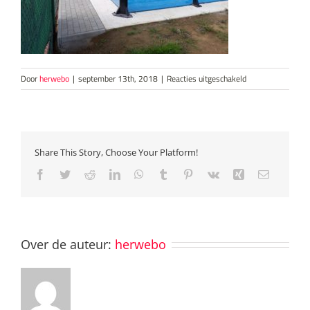
voor
Door
herwebo
|
september 13th, 2018
|
Reacties uitgeschakeld
2
Share This Story, Choose Your Platform!
Facebook
Twitter
Reddit
LinkedIn
WhatsApp
Tumblr
Pinterest
Vk
Xing
E-
mail
Over de auteur:
herwebo