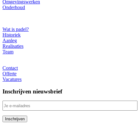
Omgevingswerken
Onderhoud
Over ons
Wat is padel?
Historiek
Aanleg
Realisaties
Team
Contact
Contact
Offerte
Vacatures
Inschrijven nieuwsbrief
RedSport Padel Belgium
Poldergotestraat 8