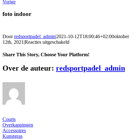
Vorige
foto indoor
Door
redsportpadel_admin
|
2021-10-12T18:00:46+02:00
oktober
voor
12th, 2021
|
Reacties uitgeschakeld
foto
indoor
Share This Story, Choose Your Platform!
Facebook
Twitter
Reddit
LinkedIn
WhatsApp
Tumblr
Pinterest
Vk
Xing
E-
Over de auteur:
redsportpadel_admin
mail
Ons gamma
Courts
Overkappingen
Accessoires
Kunstgras