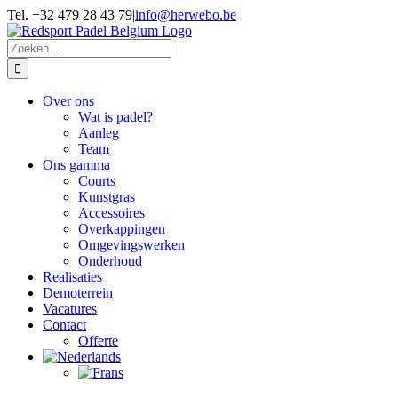
Skip
Tel. +32 479 28 43 79
|
info@herwebo.be
to
content
Zoeken
naar:
Over ons
Wat is padel?
Aanleg
Team
Ons gamma
Courts
Kunstgras
Accessoires
Overkappingen
Omgevingswerken
Onderhoud
Realisaties
Demoterrein
Vacatures
Contact
Offerte