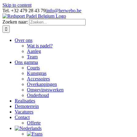
Skip to content
Tel. +32 479 28 43 79
|
info@herwebo.be
Zoeken naar:
Over ons
Wat is padel?
Aanleg
Team
Ons gamma
Courts
Kunstgras
Accessoires
Overkappingen
Omgevingswerken
Onderhoud
Realisaties
Demoterrein
Vacatures
Contact
Offerte