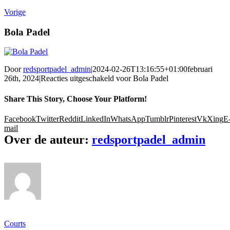
Vorige
Bola Padel
Door
redsportpadel_admin
|
2024-02-26T13:16:55+01:00
februari
26th, 2024
|
Reacties uitgeschakeld
voor Bola Padel
Share This Story, Choose Your Platform!
Facebook
Twitter
Reddit
LinkedIn
WhatsApp
Tumblr
Pinterest
Vk
Xing
E
mail
Over de auteur:
redsportpadel_admin
Ons gamma
Courts