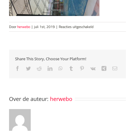
voor
Door
herwebo
|
juli 1st, 2019
|
Reacties uitgeschakeld
IMG_6307
Share This Story, Choose Your Platform!
Facebook
Twitter
Reddit
LinkedIn
WhatsApp
Tumblr
Pinterest
Vk
Xing
E-
mail
Over de auteur:
herwebo