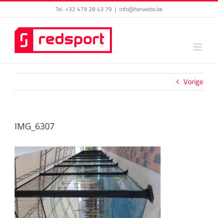
Skip
Tel. +32 479 28 43 79
|
info@herwebo.be
to
content
Vorige
IMG_6307