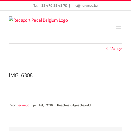
Skip
Tel. +32 479 28 43 79
|
info@herwebo.be
to
content
Vorige
IMG_6308
voor
Door
herwebo
|
juli 1st, 2019
|
Reacties uitgeschakeld
IMG_6308