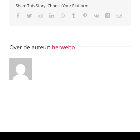
Share This Story, Choose Your Platform!
Facebook
Twitter
Reddit
LinkedIn
WhatsApp
Tumblr
Pinterest
Vk
Xing
E-
mail
Over de auteur:
herwebo