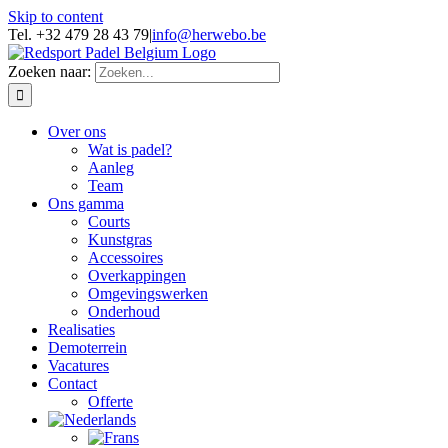
Skip to content
Tel. +32 479 28 43 79
|
info@herwebo.be
Zoeken naar:
Over ons
Wat is padel?
Aanleg
Team
Ons gamma
Courts
Kunstgras
Accessoires
Overkappingen
Omgevingswerken
Onderhoud
Realisaties
Demoterrein
Vacatures
Contact
Offerte