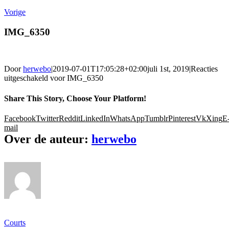
Vorige
IMG_6350
Door
herwebo
|
2019-07-01T17:05:28+02:00
juli 1st, 2019
|
Reacties
uitgeschakeld
voor IMG_6350
Share This Story, Choose Your Platform!
Facebook
Twitter
Reddit
LinkedIn
WhatsApp
Tumblr
Pinterest
Vk
Xing
E
mail
Over de auteur:
herwebo
Ons gamma
Courts