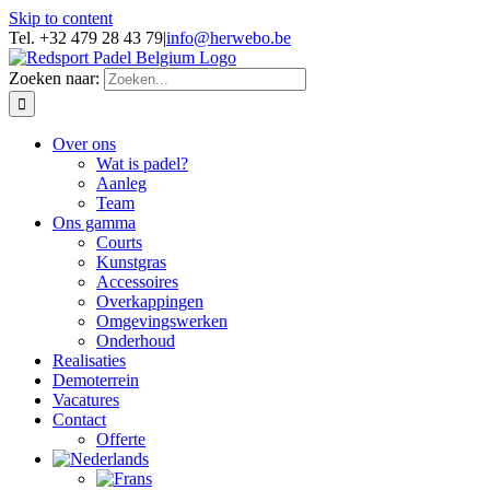
Skip to content
Tel. +32 479 28 43 79
|
info@herwebo.be
Zoeken naar:
Over ons
Wat is padel?
Aanleg
Team
Ons gamma
Courts
Kunstgras
Accessoires
Overkappingen
Omgevingswerken
Onderhoud
Realisaties
Demoterrein
Vacatures
Contact
Offerte