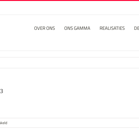
OVER ONS
ONS GAMMA
REALISATIES
D
03
voor
akeld
WhatsApp
Image