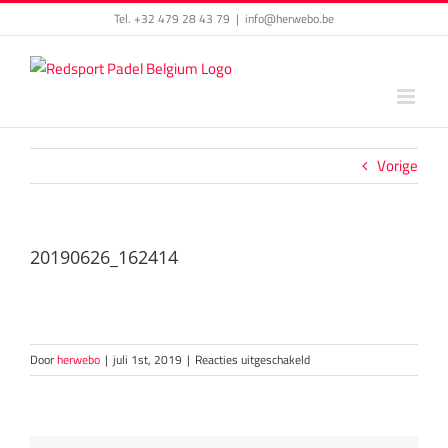
Skip
Tel. +32 479 28 43 79
|
info@herwebo.be
to
content
Vorige
20190626_162414
voor
Door
herwebo
|
juli 1st, 2019
|
Reacties uitgeschakeld
20190626_162414