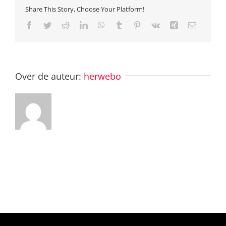
Share This Story, Choose Your Platform!
Facebook
Twitter
Reddit
LinkedIn
WhatsApp
Tumblr
Pinterest
Vk
Xing
E-
mail
Over de auteur:
herwebo