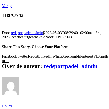
Vorige
1H9A7943
Door
redsportpadel_admin
|
2023-05-03T08:29:40+02:00
mei 3rd,
2023
|
Reacties uitgeschakeld
voor 1H9A7943
Share This Story, Choose Your Platform!
Facebook
Twitter
Reddit
LinkedIn
WhatsApp
Tumblr
Pinterest
Vk
Xing
E
mail
Over de auteur:
redsportpadel_admin
Ons gamma
Courts