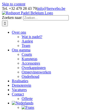
Skip to content
Tel. +32 479 28 43 79
|
info@herwebo.be
Zoeken naar:
Over ons
Wat is padel?
Aanleg
Team
Ons gamma
Courts
Kunstgras
Accessoires
Overkappingen
Omgevingswerken
Onderhoud
Realisaties
Demoterrein
Vacatures
Contact
Offerte