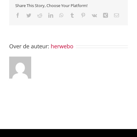
Share This Story, Choose Your Platform!
Facebook
Twitter
Reddit
LinkedIn
WhatsApp
Tumblr
Pinterest
Vk
Xing
E-
mail
Over de auteur:
herwebo