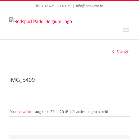
Skip
Tel. +32 479 28 43 79
|
info@herwebo.be
to
content
Vorige
IMG_5409
voor
Door
herwebo
|
augustus 21st, 2018
|
Reacties uitgeschakeld
IMG_5409