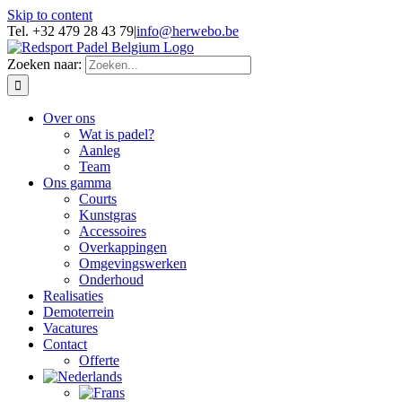
Skip to content
Tel. +32 479 28 43 79
|
info@herwebo.be
Zoeken naar:
Over ons
Wat is padel?
Aanleg
Team
Ons gamma
Courts
Kunstgras
Accessoires
Overkappingen
Omgevingswerken
Onderhoud
Realisaties
Demoterrein
Vacatures
Contact
Offerte