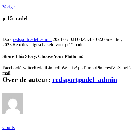
Vorige
p 15 padel
Door
redsportpadel_admin
|
2023-05-03T08:43:45+02:00
mei 3rd,
2023
|
Reacties uitgeschakeld
voor p 15 padel
Share This Story, Choose Your Platform!
Facebook
Twitter
Reddit
LinkedIn
WhatsApp
Tumblr
Pinterest
Vk
Xing
E
mail
Over de auteur:
redsportpadel_admin
Ons gamma
Courts