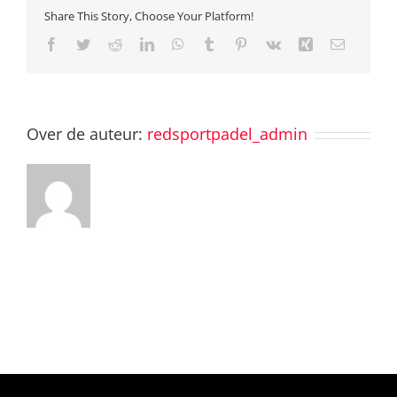
Share This Story, Choose Your Platform!
Facebook
Twitter
Reddit
LinkedIn
WhatsApp
Tumblr
Pinterest
Vk
Xing
E-
mail
Over de auteur:
redsportpadel_admin