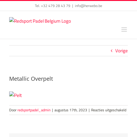
Skip
Tel. +32 479 28 43 79
|
info@herwebo.be
to
content
Vorige
Metallic Overpelt
voor
Door
redsportpadel_admin
|
augustus 17th, 2023
|
Reacties uitgeschakeld
Metalli
Overpe