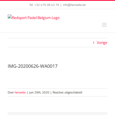
Skip
Tel. +32 479 28 43 79
|
info@herwebo.be
to
content
Vorige
IMG-20200626-WA0017
voor
Door
herwebo
|
juni 29th, 2020
|
Reacties uitgeschakeld
IMG-
20200626-
WA0017