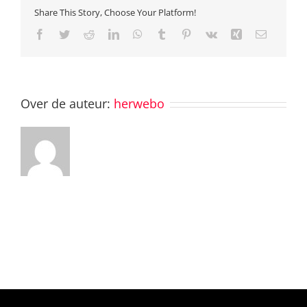
Share This Story, Choose Your Platform!
Facebook
Twitter
Reddit
LinkedIn
WhatsApp
Tumblr
Pinterest
Vk
Xing
E-
mail
Over de auteur:
herwebo