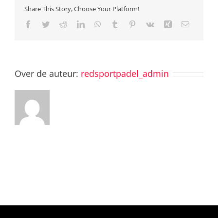
Share This Story, Choose Your Platform!
Facebook
Twitter
Reddit
LinkedIn
WhatsApp
Tumblr
Pinterest
Vk
Xing
E-
mail
Over de auteur:
redsportpadel_admin