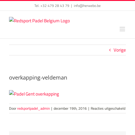
Skip
Tel. +32 479 28 43 79
|
info@herwebo.be
to
content
Vorige
overkapping-veldeman
voor
Door
redsportpadel_admin
|
december 19th, 2016
|
Reacties uitgeschakeld
overka
velde