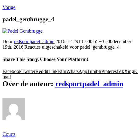
Vorige
padel_gentbrugge_4
Door
redsportpadel_admin
|
2016-12-29T17:00:55+01:00
december
19th, 2016
|
Reacties uitgeschakeld
voor padel_gentbrugge_4
Share This Story, Choose Your Platform!
Facebook
Twitter
Reddit
LinkedIn
WhatsApp
Tumblr
Pinterest
Vk
Xing
E
mail
Over de auteur:
redsportpadel_admin
Ons gamma
Courts