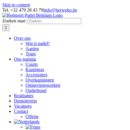
Skip to content
Tel. +32 479 28 43 79
|
info@herwebo.be
Zoeken naar:
Over ons
Wat is padel?
Aanleg
Team
Ons gamma
Courts
Kunstgras
Accessoires
Overkappingen
Omgevingswerken
Onderhoud
Realisaties
Demoterrein
Vacatures
Contact
Offerte