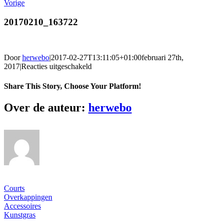
Vorige
20170210_163722
Door
herwebo
|
2017-02-27T13:11:05+01:00
februari 27th,
voor
2017
|
Reacties uitgeschakeld
20170210_163722
Share This Story, Choose Your Platform!
Facebook
Twitter
Reddit
LinkedIn
WhatsApp
Tumblr
Pinterest
Vk
Xing
E-
Over de auteur:
herwebo
mail
Ons gamma
Courts
Overkappingen
Accessoires
Kunstgras