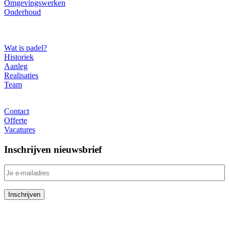
Omgevingswerken
Onderhoud
Over ons
Wat is padel?
Historiek
Aanleg
Realisaties
Team
Contact
Contact
Offerte
Vacatures
Inschrijven nieuwsbrief
RedSport Padel Belgium
Poldergotestraat 8