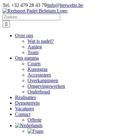
Skip
Tel. +32 479 28 43 79
|
info@herwebo.be
to
content
Zoeken
naar:
Over ons
Wat is padel?
Aanleg
Team
Ons gamma
Courts
Kunstgras
Accessoires
Overkappingen
Omgevingswerken
Onderhoud
Realisaties
Demoterrein
Vacatures
Contact
Offerte