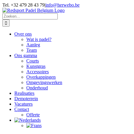
Skip
Tel. +32 479 28 43 79
|
info@herwebo.be
to
content
Zoeken
naar:
Over ons
Wat is padel?
Aanleg
Team
Ons gamma
Courts
Kunstgras
Accessoires
Overkappingen
Omgevingswerken
Onderhoud
Realisaties
Demoterrein
Vacatures
Contact
Offerte