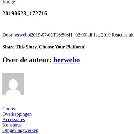
Vorige
20190623_172716
Door
herwebo
|
2019-07-01T16:50:41+02:00
juli 1st, 2019
|
Reacties ui
Share This Story, Choose Your Platform!
Facebook
Twitter
Reddit
LinkedIn
WhatsApp
Tumblr
Pinterest
Vk
Xing
E-
Over de auteur:
herwebo
mail
Ons gamma
Courts
Overkappingen
Accessoires
Kunstgras
Omgevingswerken