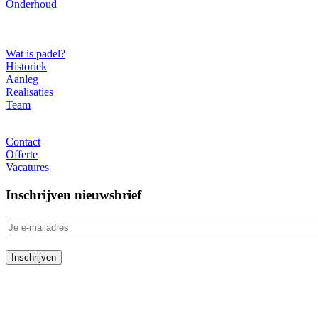
Onderhoud
Over ons
Wat is padel?
Historiek
Aanleg
Realisaties
Team
Contact
Contact
Offerte
Vacatures
Inschrijven nieuwsbrief
RedSport Padel Belgium
Poldergotestraat 8
9240 Zele (België)