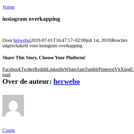
Vorige
instagram overkapping
Door
herwebo
|
2019-07-01T16:47:17+02:00
juli 1st, 2019
|
Reacties
uitgeschakeld
voor instagram overkapping
Share This Story, Choose Your Platform!
Facebook
Twitter
Reddit
LinkedIn
WhatsApp
Tumblr
Pinterest
Vk
Xing
E
mail
Over de auteur:
herwebo
Ons gamma
Courts