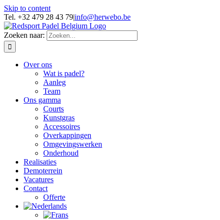
Skip to content
Tel. +32 479 28 43 79
|
info@herwebo.be
Zoeken naar:
Over ons
Wat is padel?
Aanleg
Team
Ons gamma
Courts
Kunstgras
Accessoires
Overkappingen
Omgevingswerken
Onderhoud
Realisaties
Demoterrein
Vacatures
Contact
Offerte