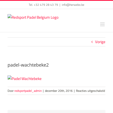
Skip
Tel. +32 479 28 43 79
|
info@herwebo.be
to
content
Vorige
padel-wachtebeke2
voor
Door
redsportpadel_admin
|
december 20th, 2016
|
Reacties uitgeschakeld
padel-
wacht