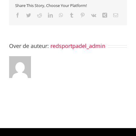
Share This Story, Choose Your Platform!
Facebook
Twitter
Reddit
LinkedIn
WhatsApp
Tumblr
Pinterest
Vk
Xing
E-
mail
Over de auteur:
redsportpadel_admin