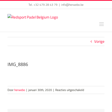
Skip
Tel. +32 479 28 43 79
|
info@herwebo.be
to
content
Vorige
IMG_8886
voor
Door
herwebo
|
januari 30th, 2020
|
Reacties uitgeschakeld
IMG_8886