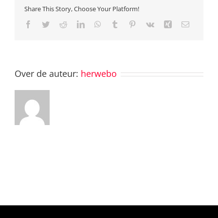
Share This Story, Choose Your Platform!
Facebook
Twitter
Reddit
LinkedIn
WhatsApp
Tumblr
Pinterest
Vk
Xing
E-
mail
Over de auteur:
herwebo