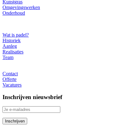
Kunstgras
Omgevingswerken
Onderhoud
Over ons
Wat is padel?
Historiek
Aanleg
Realisaties
Team
Contact
Contact
Offerte
Vacatures
Inschrijven nieuwsbrief
RedSport Padel Belgium
Poldergotestraat 8