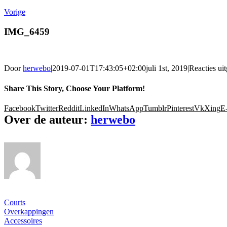
Vorige
IMG_6459
Door
herwebo
|
2019-07-01T17:43:05+02:00
juli 1st, 2019
|
Reacties ui
Share This Story, Choose Your Platform!
Facebook
Twitter
Reddit
LinkedIn
WhatsApp
Tumblr
Pinterest
Vk
Xing
E
Over de auteur:
herwebo
Ons gamma
Courts
Overkappingen
Accessoires