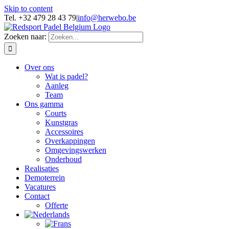
Skip to content
Tel. +32 479 28 43 79
|
info@herwebo.be
Zoeken naar:
Over ons
Wat is padel?
Aanleg
Team
Ons gamma
Courts
Kunstgras
Accessoires
Overkappingen
Omgevingswerken
Onderhoud
Realisaties
Demoterrein
Vacatures
Contact
Offerte