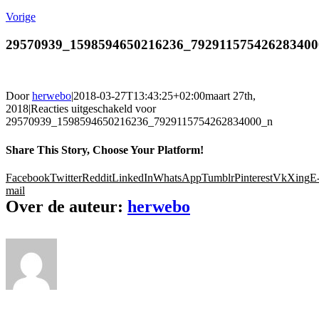
Vorige
29570939_1598594650216236_792911575426283400
Door
herwebo
|
2018-03-27T13:43:25+02:00
maart 27th,
2018
|
Reacties uitgeschakeld
voor
29570939_1598594650216236_7929115754262834000_n
Share This Story, Choose Your Platform!
Facebook
Twitter
Reddit
LinkedIn
WhatsApp
Tumblr
Pinterest
Vk
Xing
E
mail
Over de auteur:
herwebo
Ons gamma