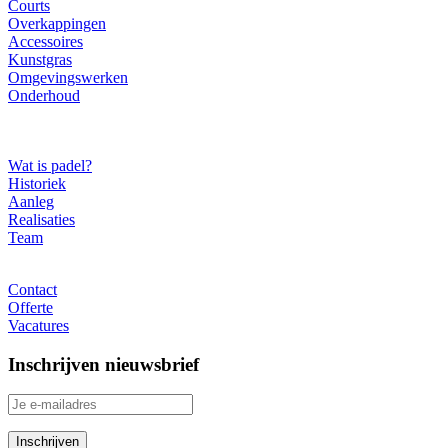
Courts
Overkappingen
Accessoires
Kunstgras
Omgevingswerken
Onderhoud
Over ons
Wat is padel?
Historiek
Aanleg
Realisaties
Team
Contact
Contact
Offerte
Vacatures
Inschrijven nieuwsbrief