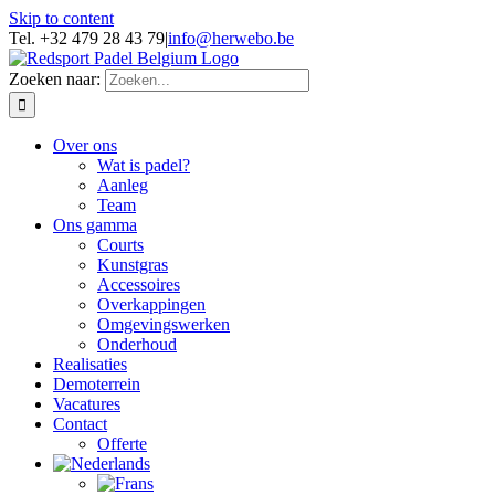
Skip to content
Tel. +32 479 28 43 79
|
info@herwebo.be
Zoeken naar:
Over ons
Wat is padel?
Aanleg
Team
Ons gamma
Courts
Kunstgras
Accessoires
Overkappingen
Omgevingswerken
Onderhoud
Realisaties
Demoterrein
Vacatures
Contact
Offerte