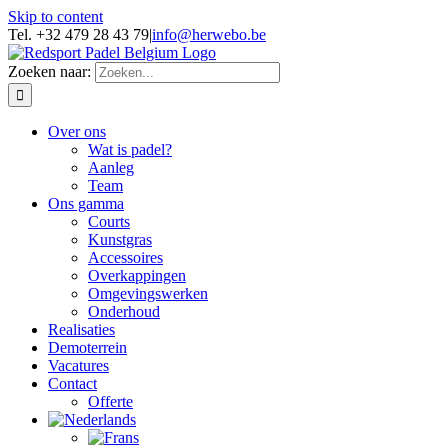
Skip to content
Tel. +32 479 28 43 79
|
info@herwebo.be
Zoeken naar:
Over ons
Wat is padel?
Aanleg
Team
Ons gamma
Courts
Kunstgras
Accessoires
Overkappingen
Omgevingswerken
Onderhoud
Realisaties
Demoterrein
Vacatures
Contact
Offerte