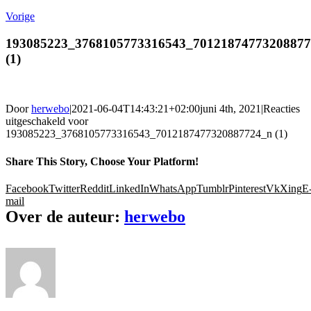
Vorige
193085223_3768105773316543_7012187477320887
(1)
Door
herwebo
|
2021-06-04T14:43:21+02:00
juni 4th, 2021
|
Reacties
uitgeschakeld
voor
193085223_3768105773316543_7012187477320887724_n (1)
Share This Story, Choose Your Platform!
Facebook
Twitter
Reddit
LinkedIn
WhatsApp
Tumblr
Pinterest
Vk
Xing
E
mail
Over de auteur:
herwebo