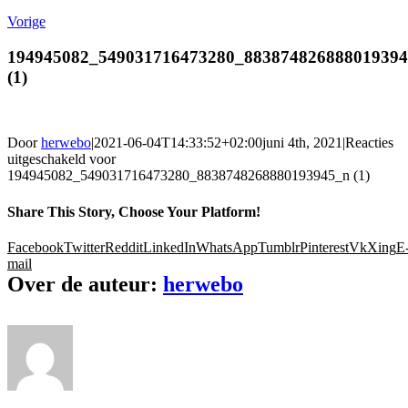
Vorige
194945082_549031716473280_88387482688801939
(1)
Door
herwebo
|
2021-06-04T14:33:52+02:00
juni 4th, 2021
|
Reacties
uitgeschakeld
voor
194945082_549031716473280_8838748268880193945_n (1)
Share This Story, Choose Your Platform!
Facebook
Twitter
Reddit
LinkedIn
WhatsApp
Tumblr
Pinterest
Vk
Xing
E
mail
Over de auteur:
herwebo