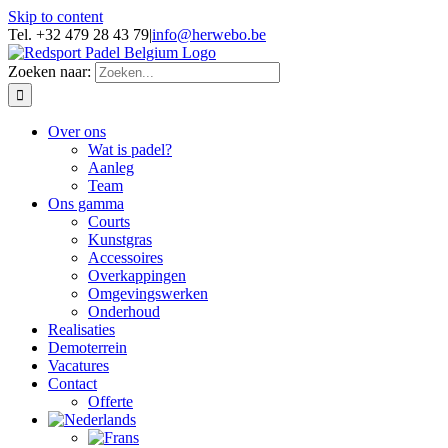
Skip to content
Tel. +32 479 28 43 79
|
info@herwebo.be
Zoeken naar:
Over ons
Wat is padel?
Aanleg
Team
Ons gamma
Courts
Kunstgras
Accessoires
Overkappingen
Omgevingswerken
Onderhoud
Realisaties
Demoterrein
Vacatures
Contact
Offerte