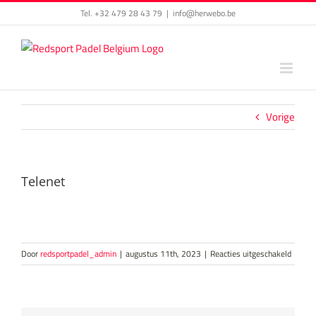
Skip
Tel. +32 479 28 43 79
|
info@herwebo.be
to
content
Vorige
Telenet
voor
Door
redsportpadel_admin
|
augustus 11th, 2023
|
Reacties uitgeschakeld
Telenet