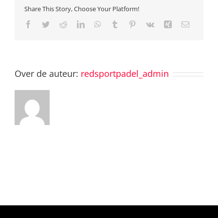
Share This Story, Choose Your Platform!
Facebook
Twitter
Reddit
LinkedIn
WhatsApp
Tumblr
Pinterest
Vk
Xing
E-
mail
Over de auteur:
redsportpadel_admin