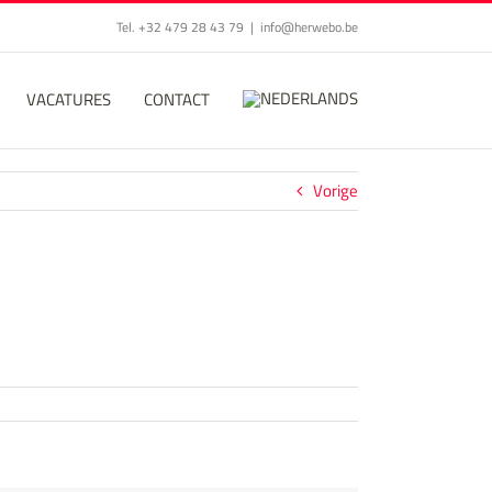
Tel. +32 479 28 43 79
|
info@herwebo.be
VACATURES
CONTACT
Vorige