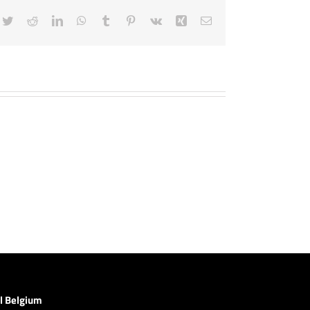
cebook
Twitter
Reddit
LinkedIn
WhatsApp
Tumblr
Pinterest
Vk
Xing
E-
mail
l Belgium