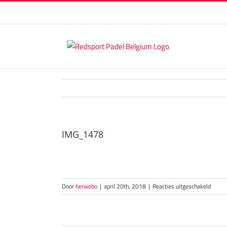
Skip
to
content
IMG_1478
voor
Door
herwebo
|
april 20th, 2018
|
Reacties uitgeschakeld
IMG_