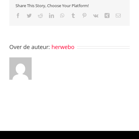
Share This Story, Choose Your Platform!
Facebook
Twitter
Reddit
LinkedIn
WhatsApp
Tumblr
Pinterest
Vk
Xing
E-
mail
Over de auteur:
herwebo