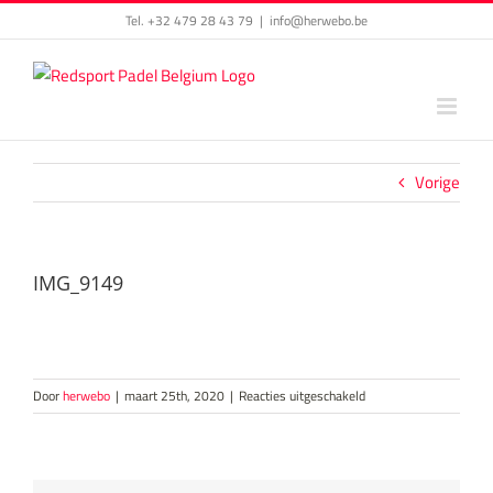
Skip
Tel. +32 479 28 43 79
|
info@herwebo.be
to
content
Vorige
IMG_9149
voor
Door
herwebo
|
maart 25th, 2020
|
Reacties uitgeschakeld
IMG_9149