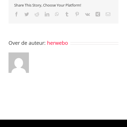
25
Share This Story, Choose Your Platform!
at
Facebook
Twitter
Reddit
LinkedIn
WhatsApp
Tumblr
Pinterest
Vk
20.55.15
Xing
E-
mail
Over de auteur:
herwebo