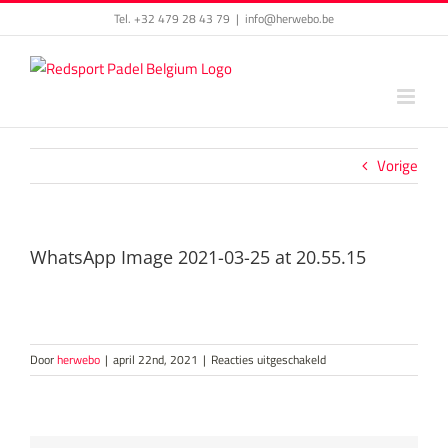
Skip
Tel. +32 479 28 43 79
|
info@herwebo.be
to
content
Vorige
WhatsApp Image 2021-03-25 at 20.55.15
voor
Door
herwebo
|
april 22nd, 2021
|
Reacties uitgeschakeld
WhatsApp
Image
2021-
03-