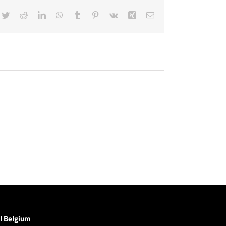
cebook
Twitter
Reddit
LinkedIn
WhatsApp
Tumblr
Pinterest
Vk
Xing
E-
mail
l Belgium