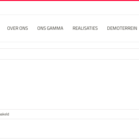
OVER ONS
ONS GAMMA
REALISATIES
DEMOTERREIN
voor
hakeld
2