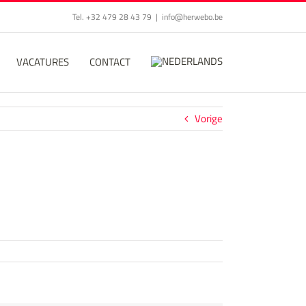
Tel. +32 479 28 43 79
|
info@herwebo.be
VACATURES
CONTACT
Vorige