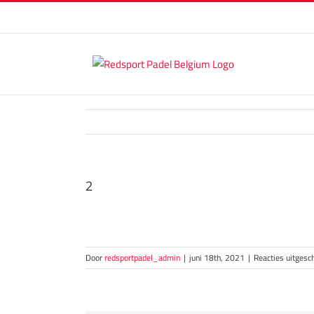
Skip
to
content
2
Door
redsportpadel_admin
|
juni 18th, 2021
|
Reacties uitgesc