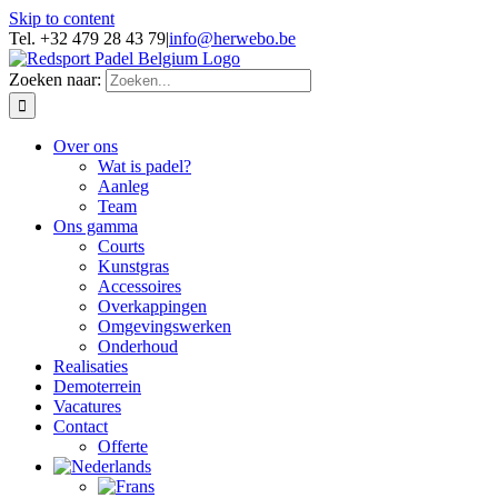
Skip to content
Tel. +32 479 28 43 79
|
info@herwebo.be
Zoeken naar:
Over ons
Wat is padel?
Aanleg
Team
Ons gamma
Courts
Kunstgras
Accessoires
Overkappingen
Omgevingswerken
Onderhoud
Realisaties
Demoterrein
Vacatures
Contact
Offerte