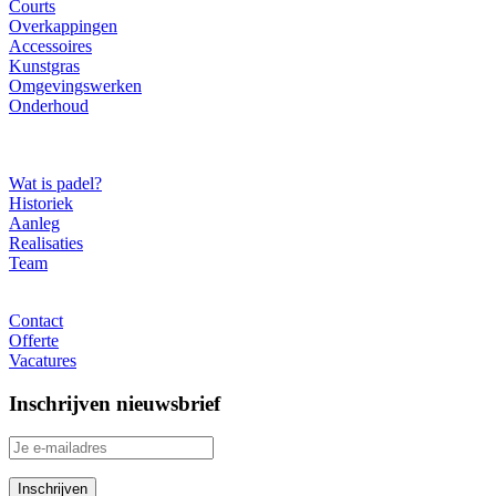
Courts
Overkappingen
Accessoires
Kunstgras
Omgevingswerken
Onderhoud
Over ons
Wat is padel?
Historiek
Aanleg
Realisaties
Team
Contact
Contact
Offerte
Vacatures
Inschrijven nieuwsbrief