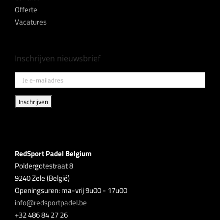
Offerte
Vacatures
Inschrijven nieuwsbrief
RedSport Padel Belgium
Poldergotestraat 8
9240 Zele (België)
Openingsuren: ma-vrij 9u00 - 17u00
info@redsportpadel.be
+32 486 84 27 26